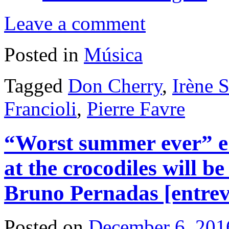
Leave a comment
Posted in
Música
Tagged
Don Cherry
,
Irène 
Francioli
,
Pierre Favre
“Worst summer ever” e
at the crocodiles will b
Bruno Pernadas [entrev
Posted on
December 6, 201