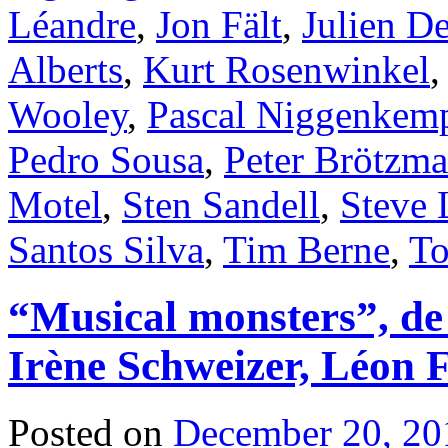
Léandre
,
Jon Fält
,
Julien D
Alberts
,
Kurt Rosenwinkel
Wooley
,
Pascal Niggenkem
Pedro Sousa
,
Peter Brötzm
Motel
,
Sten Sandell
,
Steve
Santos Silva
,
Tim Berne
,
To
“Musical monsters”, de
Irène Schweizer, Léon F
Posted on
December 20, 20