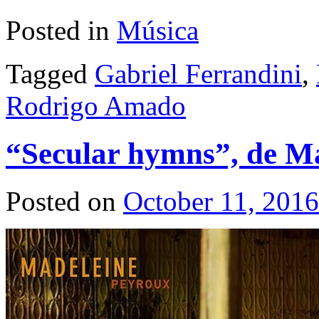
Posted in
Música
Tagged
Gabriel Ferrandini
,
Rodrigo Amado
“Secular hymns”, de M
Posted on
October 11, 2016