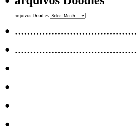
arquivos Doodles
arquivos Doodles
........................................
........................................