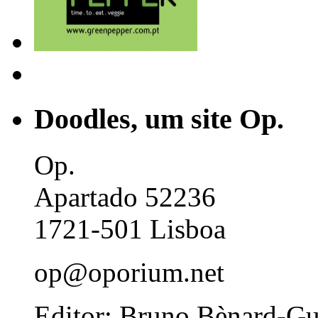
Doodles, um site Op.
Op.
Apartado 52236
1721-501 Lisboa
op@oporium.net
Editor: Bruno Bènard-G