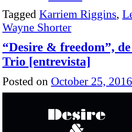
Tagged
Karriem Riggins
,
L
Wayne Shorter
“Desire & freedom”, d
Trio [entrevista]
Posted on
October 25, 201