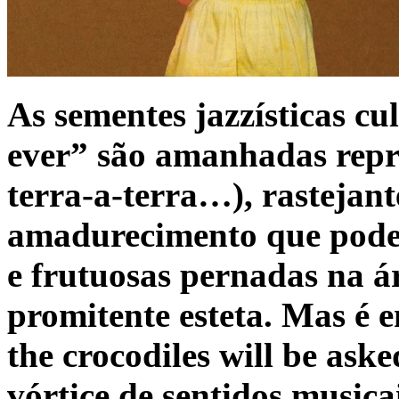
As sementes jazzísticas c
ever” são amanhadas repre
terra-a-terra…), rastejan
amadurecimento que poder
e frutuosas pernadas na ár
promitente esteta. Mas é 
the crocodiles will be ask
vórtice de sentidos musica