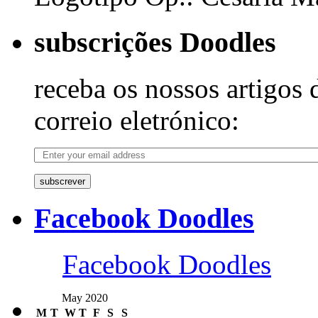
subscrições Doodles
receba os nossos artigos 
correio eletrónico:
subscrever
Facebook Doodles
Facebook Doodles
May 2020
M
T
W
T
F
S
S