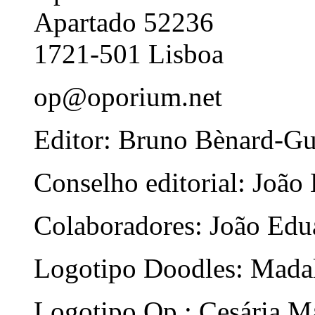
Apartado 52236
1721-501 Lisboa
op@oporium.net
Editor: Bruno Bènard-G
Conselho editorial: João
Colaboradores: João Edua
Logotipo Doodles: Mada
Logotipo Op.: Cesária Ma