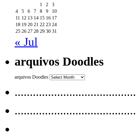
1
2
3
4
5
6
7
8
9
10
11
12
13
14
15
16
17
18
19
20
21
22
23
24
25
26
27
28
29
30
31
« Jul
arquivos Doodles
arquivos Doodles
........................................
........................................