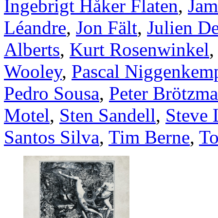
Ingebrigt Håker Flaten
,
Jam
Léandre
,
Jon Fält
,
Julien D
Alberts
,
Kurt Rosenwinkel
Wooley
,
Pascal Niggenkem
Pedro Sousa
,
Peter Brötzm
Motel
,
Sten Sandell
,
Steve
Santos Silva
,
Tim Berne
,
To