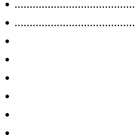
........................................
........................................