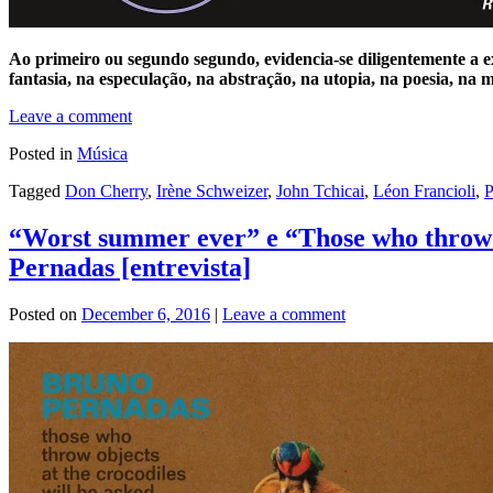
Ao primeiro ou segundo segundo, evidencia-se diligentemente a ex
fantasia, na especulação, na abstração, na utopia, na poesia, na 
Leave a comment
Posted in
Música
Tagged
Don Cherry
,
Irène Schweizer
,
John Tchicai
,
Léon Francioli
,
P
“Worst summer ever” e “Those who throw ob
Pernadas [entrevista]
Posted on
December 6, 2016
|
Leave a comment