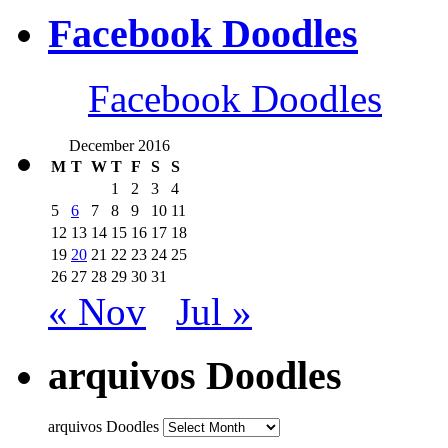
Facebook Doodles
Facebook Doodles
December 2016
M
T
W
T
F
S
S
1
2
3
4
5
6
7
8
9
10
11
12
13
14
15
16
17
18
19
20
21
22
23
24
25
26
27
28
29
30
31
« Nov
Jul »
arquivos Doodles
arquivos Doodles