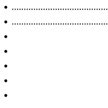
........................................
........................................