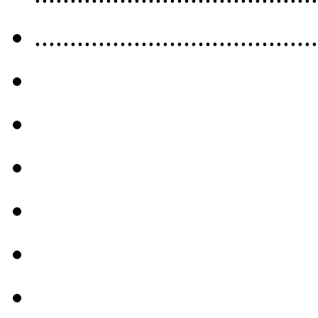
........................................