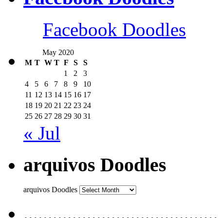
Facebook Doodles
May 2020
M
T
W
T
F
S
S
1
2
3
4
5
6
7
8
9
10
11
12
13
14
15
16
17
18
19
20
21
22
23
24
25
26
27
28
29
30
31
« Jul
arquivos Doodles
arquivos Doodles
........................................