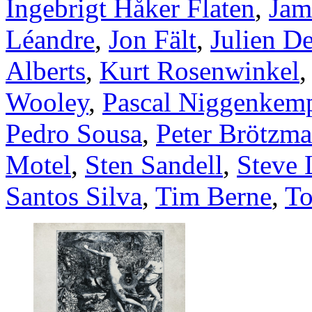
Ingebrigt Håker Flaten
,
Jam
Léandre
,
Jon Fält
,
Julien D
Alberts
,
Kurt Rosenwinkel
Wooley
,
Pascal Niggenkem
Pedro Sousa
,
Peter Brötzm
Motel
,
Sten Sandell
,
Steve
Santos Silva
,
Tim Berne
,
To