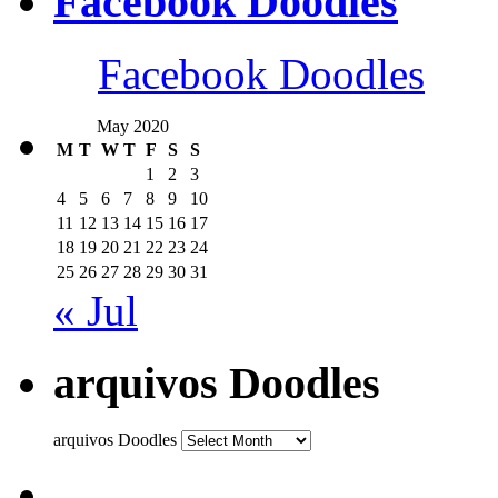
Facebook Doodles
Facebook Doodles
May 2020
M
T
W
T
F
S
S
1
2
3
4
5
6
7
8
9
10
11
12
13
14
15
16
17
18
19
20
21
22
23
24
25
26
27
28
29
30
31
« Jul
arquivos Doodles
arquivos Doodles
........................................