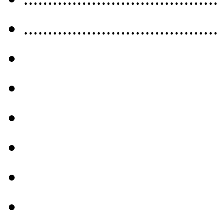
........................................