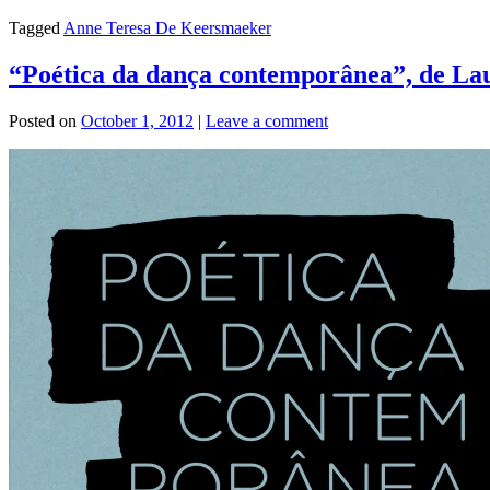
Tagged
Anne Teresa De Keersmaeker
“Poética da dança contemporânea”, de L
Posted on
October 1, 2012
|
Leave a comment