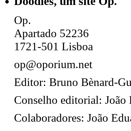
Doodles, um site Op.
Op.
Apartado 52236
1721-501 Lisboa
op@oporium.net
Editor: Bruno Bènard-G
Conselho editorial: João
Colaboradores: João Edua