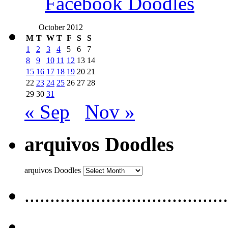
Facebook Doodles
October 2012
M
T
W
T
F
S
S
1
2
3
4
5
6
7
8
9
10
11
12
13
14
15
16
17
18
19
20
21
22
23
24
25
26
27
28
29
30
31
« Sep
Nov »
arquivos Doodles
arquivos Doodles
........................................
........................................