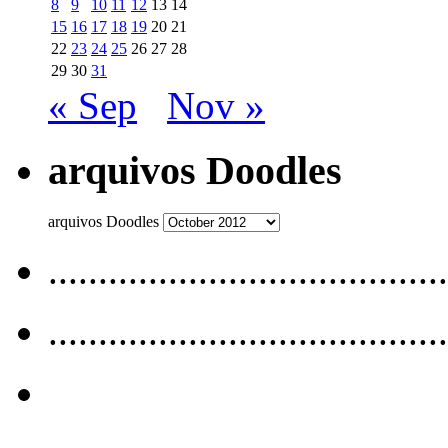
8
9
10
11
12
13
14
15
16
17
18
19
20
21
22
23
24
25
26
27
28
29
30
31
« Sep
Nov »
arquivos Doodles
arquivos Doodles
........................................
........................................