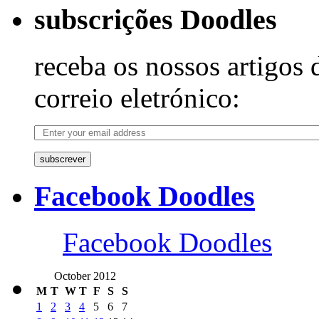
subscrições Doodles
receba os nossos artigos 
correio eletrónico:
subscrever
Facebook Doodles
Facebook Doodles
October 2012
M
T
W
T
F
S
S
1
2
3
4
5
6
7