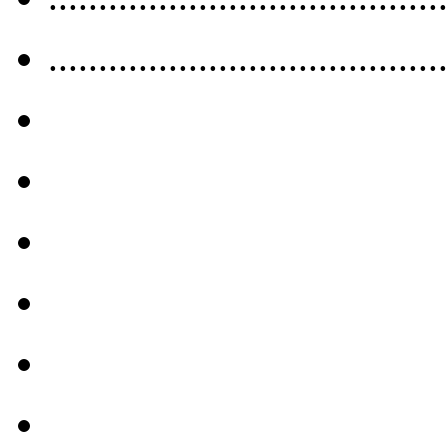
........................................