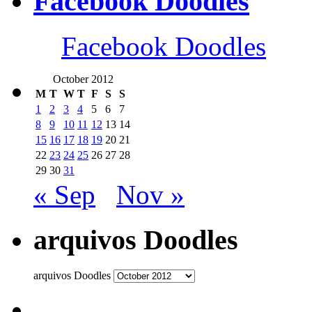
Facebook Doodles
Facebook Doodles
October 2012
M
T
W
T
F
S
S
1
2
3
4
5
6
7
8
9
10
11
12
13
14
15
16
17
18
19
20
21
22
23
24
25
26
27
28
29
30
31
« Sep
Nov »
arquivos Doodles
arquivos Doodles
........................................