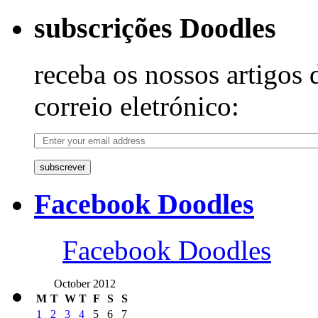
subscrições Doodles
receba os nossos artigos 
correio eletrónico:
subscrever
Facebook Doodles
Facebook Doodles
October 2012
M
T
W
T
F
S
S
1
2
3
4
5
6
7