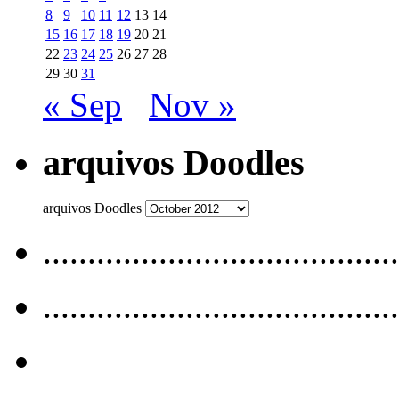
8
9
10
11
12
13
14
15
16
17
18
19
20
21
22
23
24
25
26
27
28
29
30
31
« Sep
Nov »
arquivos Doodles
arquivos Doodles
........................................
........................................