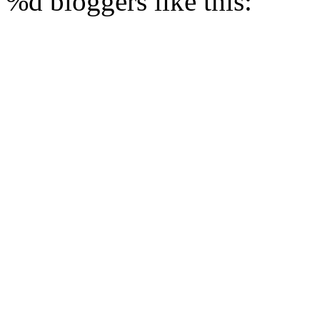
%d
bloggers like this: