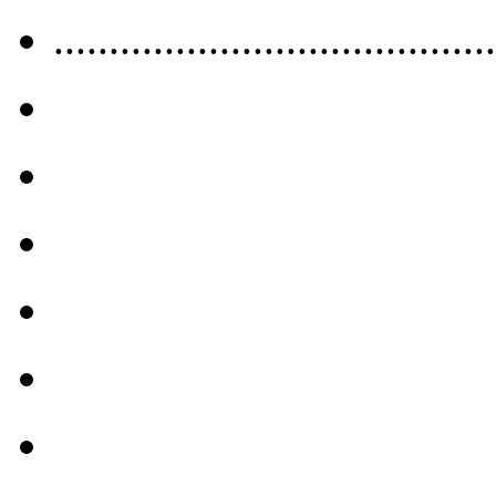
........................................