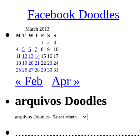
Facebook Doodles
March 2013
M
T
W
T
F
S
S
1
2
3
4
5
6
7
8
9
10
11
12
13
14
15
16
17
18
19
20
21
22
23
24
25
26
27
28
29
30
31
« Feb
Apr »
arquivos Doodles
arquivos Doodles
........................................