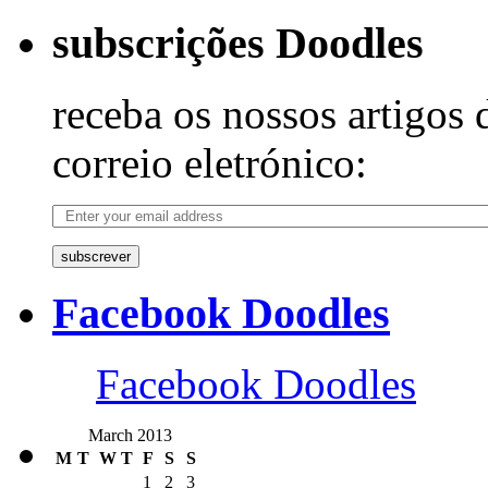
subscrições Doodles
receba os nossos artigos 
correio eletrónico:
subscrever
Facebook Doodles
Facebook Doodles
March 2013
M
T
W
T
F
S
S
1
2
3