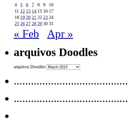
4
5
6
7
8
9
10
11
12
13
14
15
16
17
18
19
20
21
22
23
24
25
26
27
28
29
30
31
« Feb
Apr »
arquivos Doodles
arquivos Doodles
........................................
........................................