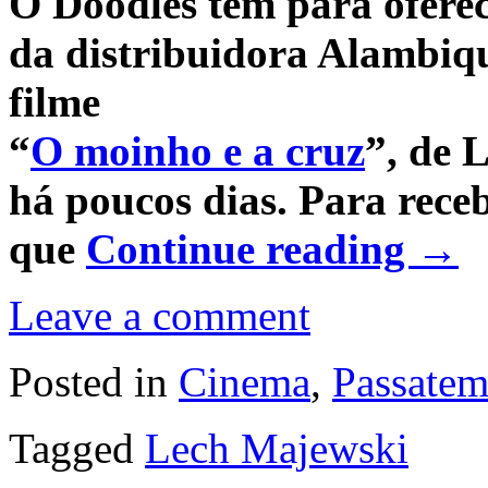
O Doodles tem para ofere
da distribuidora Alambiqu
filme
“
O moinho e a cruz
”, de 
há poucos dias. Para rece
que
Continue reading
→
Leave a comment
Posted in
Cinema
,
Passate
Tagged
Lech Majewski