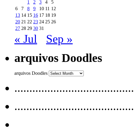
1
2
3
4
5
6
7
8
9
10
11
12
13
14
15
16
17
18
19
20
21
22
23
24
25
26
27
28
29
30
31
« Jul
Sep »
arquivos Doodles
arquivos Doodles
........................................
........................................