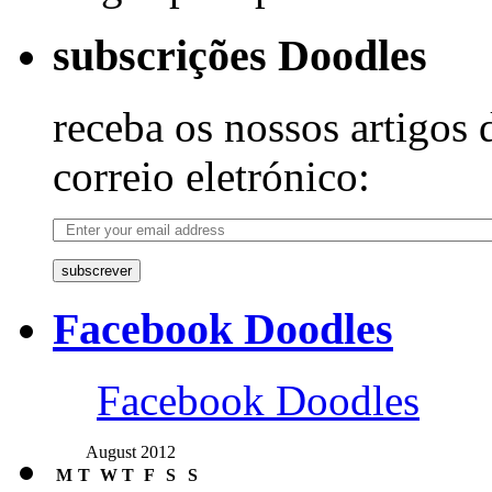
subscrições Doodles
receba os nossos artigos 
correio eletrónico:
subscrever
Facebook Doodles
Facebook Doodles
August 2012
M
T
W
T
F
S
S