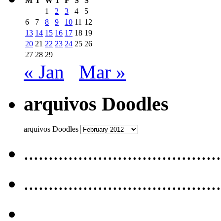
M
T
W
T
F
S
S
1
2
3
4
5
6
7
8
9
10
11
12
13
14
15
16
17
18
19
20
21
22
23
24
25
26
27
28
29
« Jan
Mar »
arquivos Doodles
arquivos Doodles
........................................
........................................