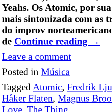
Yeahs. Os Atomic, por sua
mais sintonizada com as tr
do improv norteamericano
de
Continue reading
→
Leave a comment
Posted in
Música
Tagged
Atomic
,
Fredrik Lj
Håker Flaten
,
Magnus Broo
Love
,
The Thing