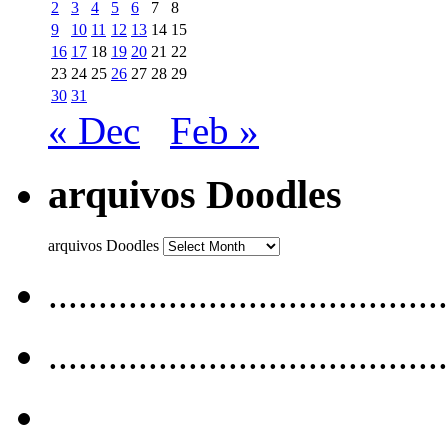
2
3
4
5
6
7
8
9
10
11
12
13
14
15
16
17
18
19
20
21
22
23
24
25
26
27
28
29
30
31
« Dec
Feb »
arquivos Doodles
arquivos Doodles
........................................
........................................