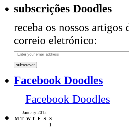
subscrições Doodles
receba os nossos artigos 
correio eletrónico:
subscrever
Facebook Doodles
Facebook Doodles
January 2012
M
T
W
T
F
S
S
1