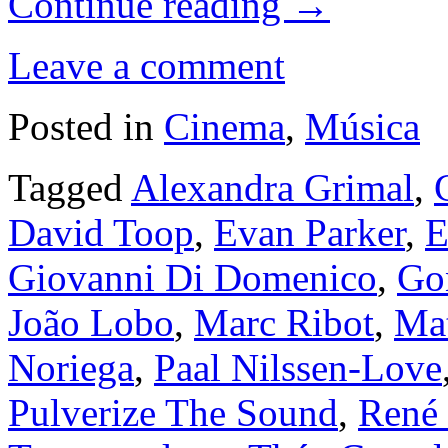
Continue reading
→
Leave a comment
Posted in
Cinema
,
Música
Tagged
Alexandra Grimal
,
David Toop
,
Evan Parker
,
E
Giovanni Di Domenico
,
Go
João Lobo
,
Marc Ribot
,
Mat
Noriega
,
Paal Nilssen-Love
Pulverize The Sound
,
René 