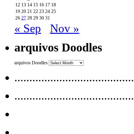
12
13
14
15
16
17
18
19
20
21
22
23
24
25
26
27
28
29
30
31
« Sep
Nov »
arquivos Doodles
arquivos Doodles
........................................
........................................