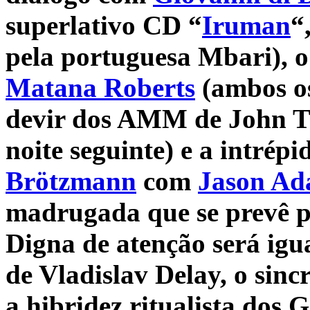
superlativo CD “
Iruman
“
pela portuguesa Mbari), o
Matana Roberts
(ambos os
devir dos AMM de John Ti
noite seguinte) e a intrép
Brötzmann
com
Jason Ad
madrugada que se prevê pa
Digna de atenção será igu
de Vladislav Delay, o sinc
a hibridez ritualista dos 