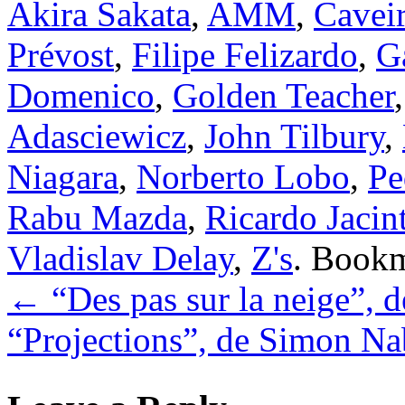
Akira Sakata
,
AMM
,
Cavei
Prévost
,
Filipe Felizardo
,
G
Domenico
,
Golden Teacher
Adasciewicz
,
John Tilbury
,
Niagara
,
Norberto Lobo
,
Pe
Rabu Mazda
,
Ricardo Jacin
Vladislav Delay
,
Z's
. Book
←
“Des pas sur la neige”, d
“Projections”, de Simon N