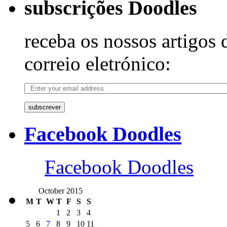
subscrições Doodles
receba os nossos artigos 
correio eletrónico:
subscrever
Facebook Doodles
Facebook Doodles
October 2015
M
T
W
T
F
S
S
1
2
3
4
5
6
7
8
9
10
11