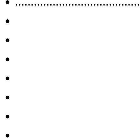
........................................