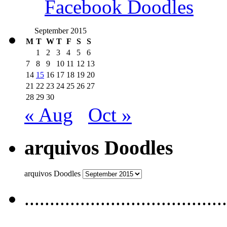
Facebook Doodles
September 2015
M
T
W
T
F
S
S
1
2
3
4
5
6
7
8
9
10
11
12
13
14
15
16
17
18
19
20
21
22
23
24
25
26
27
28
29
30
« Aug
Oct »
arquivos Doodles
arquivos Doodles
........................................