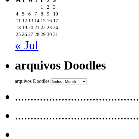
M
T
W
T
F
S
S
1
2
3
4
5
6
7
8
9
10
11
12
13
14
15
16
17
18
19
20
21
22
23
24
25
26
27
28
29
30
31
« Jul
arquivos Doodles
arquivos Doodles
........................................
........................................