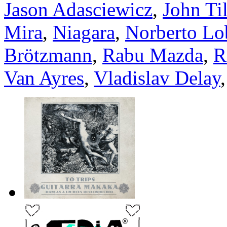
Jason Adasciewicz
,
John Ti
Mira
,
Niagara
,
Norberto Lo
Brötzmann
,
Rabu Mazda
,
R
Van Ayres
,
Vladislav Delay