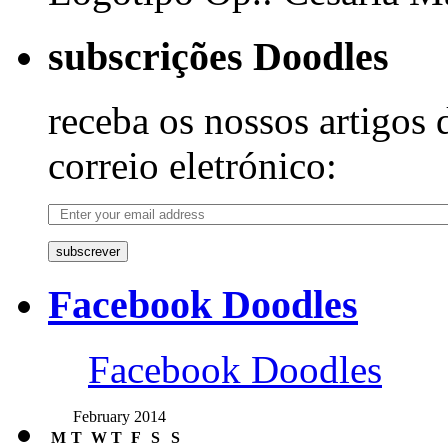
subscrições Doodles
receba os nossos artigos 
correio eletrónico:
subscrever
Facebook Doodles
Facebook Doodles
February 2014
M
T
W
T
F
S
S