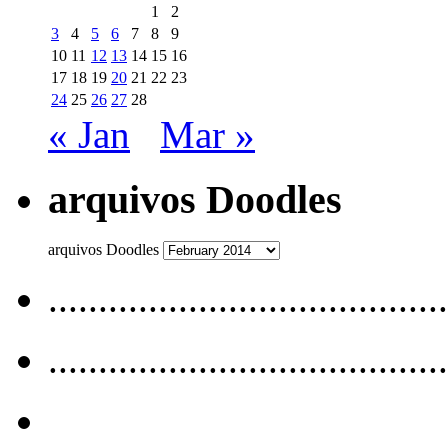
1
2
3
4
5
6
7
8
9
10
11
12
13
14
15
16
17
18
19
20
21
22
23
24
25
26
27
28
« Jan
Mar »
arquivos Doodles
arquivos Doodles
........................................
........................................