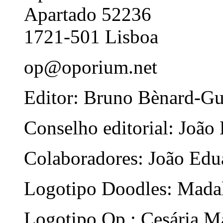
Apartado 52236
1721-501 Lisboa
op@oporium.net
Editor: Bruno Bènard-G
Conselho editorial: João
Colaboradores: João Edua
Logotipo Doodles: Mada
Logotipo Op.: Cesária Ma