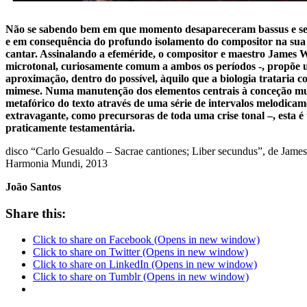
Não se sabendo bem em que momento desapareceram bassus e sextu
e em consequência do profundo isolamento do compositor na sua últ
cantar. Assinalando a efeméride, o compositor e maestro James W
microtonal, curiosamente comum a ambos os períodos -, propõe um f
aproximação, dentro do possível, àquilo que a biologia trataria c
mimese. Numa manutenção dos elementos centrais à conceção mus
metafórico do texto através de uma série de intervalos melodica
extravagante, como precursoras de toda uma crise tonal –, esta é 
praticamente testamentária.
disco “Carlo Gesualdo – Sacrae cantiones; Liber secundus”, de Jame
Harmonia Mundi, 2013
João Santos
Share this:
Click to share on Facebook (Opens in new window)
Click to share on Twitter (Opens in new window)
Click to share on LinkedIn (Opens in new window)
Click to share on Tumblr (Opens in new window)