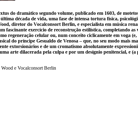
s do dramático segundo volume, publicado em 1603, de motetos sa
ima década de vida, uma fase de intensa tortura física, psicológic
ood, diretor do Vocalconsort Berlin, e especialista em música ren
ascinante exercício de reconstrução estilística, completando as vo
omo regeneração celular ou, num conceito ciclicamente em voga (e, 
ical do príncipe Gesualdo de Venosa – que, no seu modo mais ma
mente extorsionários e de um cromatismo absolutamente expressionis
uma arte dilacerada pela culpa e por um desígnio penitencial, e (a
s Wood e Vocalconsort Berlin