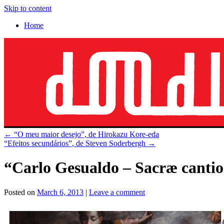
Skip to content
Home
←
“O meu maior desejo”, de Hirokazu Kore-eda
“Efeitos secundários”, de Steven Soderbergh
→
“Carlo Gesualdo – Sacræ cantio
Posted on
March 6, 2013
|
Leave a comment