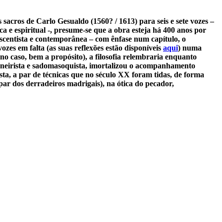
cros de Carlo Gesualdo (1560? / 1613) para seis e sete vozes –
a e espiritual -, presume-se que a obra esteja há 400 anos por
ascentista e contemporânea – com ênfase num capítulo, o
zes em falta (as suas reflexões estão disponíveis
aqui
) numa
no caso, bem a propósito), a filosofia relembraria enquanto
neirista e sadomasoquista, imortalizou o acompanhamento
ta, a par de técnicas que no século XX foram tidas, de forma
 par dos derradeiros madrigais), na ótica do pecador,