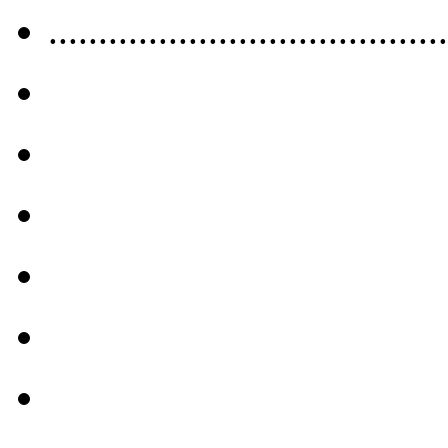
........................................