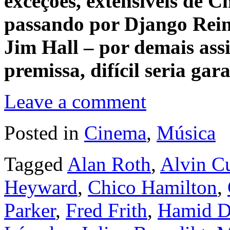
exceções, extensíveis de C
passando por Django Rei
Jim Hall – por demais ass
premissa, difícil seria ga
Leave a comment
Posted in
Cinema
,
Música
Tagged
Alan Roth
,
Alvin C
Heyward
,
Chico Hamilton
,
Parker
,
Fred Frith
,
Hamid D