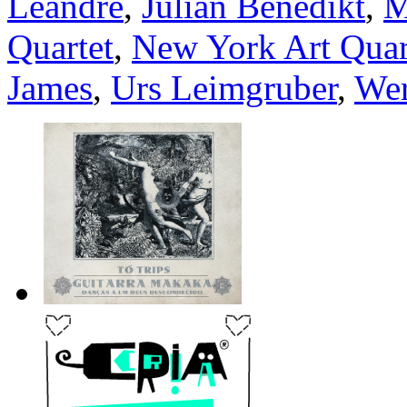
Léandre
,
Julian Benedikt
,
M
Quartet
,
New York Art Quar
James
,
Urs Leimgruber
,
Wer