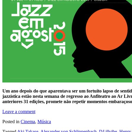
Um ano depois do que aparentava ser um fortuito lapso de sentid
jazzística estão nesta semana de regresso ao Anfiteatro ao Ar 
anteriores 31 edições, promete não repetir momentos embaraços
Leave a comment
Posted in
Cinema
,
Música
Tagged
Aki Takase
,
Alexander von Schlippenbach
,
DJ illvibe
,
Henry 