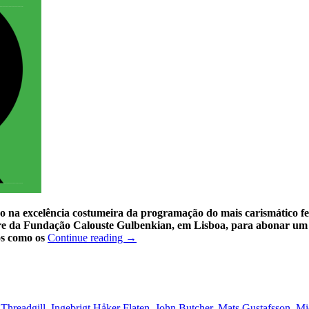
o na excelência costumeira da programação do mais carismático fe
Livre da Fundação Calouste Gulbenkian, em Lisboa, para abonar um
os como os
Continue reading
→
Threadgill
,
Ingebrigt Håker Flaten
,
John Butcher
,
Mats Gustafsson
,
Mi