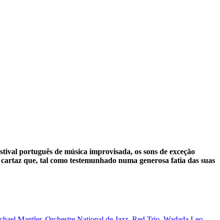
stival português de música improvisada, os sons de exceção
 cartaz que, tal como testemunhado numa generosa fatia das suas
chael Mantler
,
Orchestre National de Jazz
,
Red Trio
,
Wadada Leo