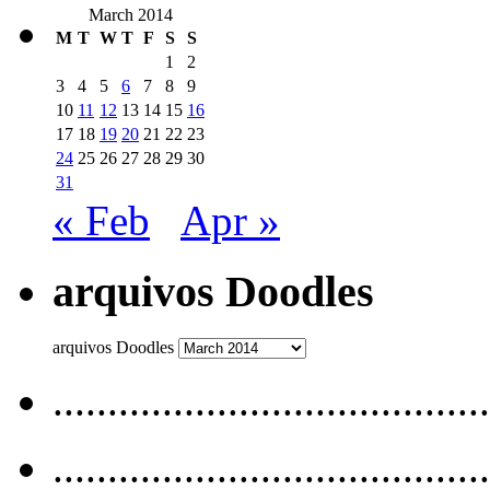
March 2014
M
T
W
T
F
S
S
1
2
3
4
5
6
7
8
9
10
11
12
13
14
15
16
17
18
19
20
21
22
23
24
25
26
27
28
29
30
31
« Feb
Apr »
arquivos Doodles
arquivos Doodles
........................................
........................................