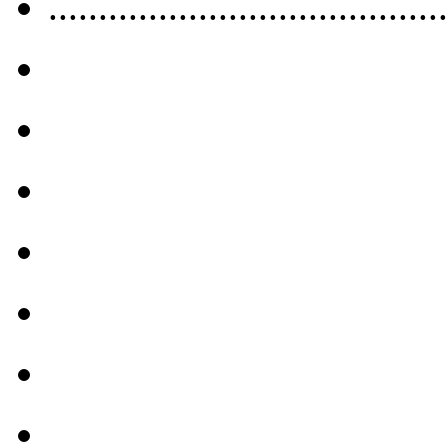
........................................