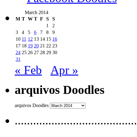
March 2014
M
T
W
T
F
S
S
1
2
3
4
5
6
7
8
9
10
11
12
13
14
15
16
17
18
19
20
21
22
23
24
25
26
27
28
29
30
31
« Feb
Apr »
arquivos Doodles
arquivos Doodles
........................................