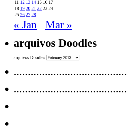
11
12
13
14
15
16
17
18
19
20
21
22
23
24
25
26
27
28
« Jan
Mar »
arquivos Doodles
arquivos Doodles
........................................
........................................