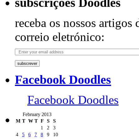
subscrições Doodles
receba os nossos artigos 
correio eletrónico:
subscrever
Facebook Doodles
Facebook Doodles
February 2013
M
T
W
T
F
S
S
1
2
3
4
5
6
7
8
9
10