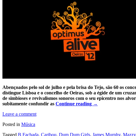
Abençoados pelo sol de julho e pela brisa do Tejo, são 60 os conc
distingue Lisboa e o concelho de Oeiras, sob a égide de um cruza
de simbioses e revivalismos sonoros com o seu epicentro nos alv
subitamente confundir as
Continue reading
→
Leave a comment
Posted in
Música
Tagged
B Fachada
,
Caribou
,
Dum Dum Girls
,
James Murphy
,
Mazzy 