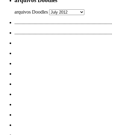
arquivos Doodles
arquivos Doodles
.................................................................................
.................................................................................