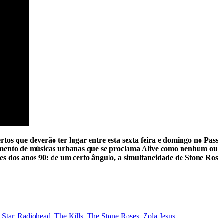
ertos que deverão ter lugar entre esta sexta feira e domingo no Pas
mento de músicas urbanas que se proclama Alive como nenhum outro.
ores dos anos 90: de um certo ângulo, a simultaneidade de Stone 
Star
,
Radiohead
,
The Kills
,
The Stone Roses
,
Zola Jesus