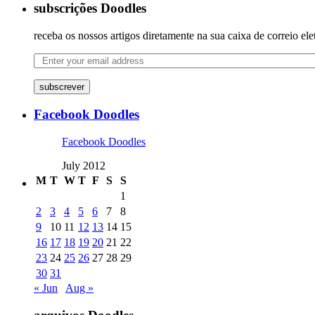
subscrições Doodles
receba os nossos artigos diretamente na sua caixa de correio ele
subscrever
Facebook Doodles
Facebook Doodles
July 2012
M
T
W
T
F
S
S
1
2
3
4
5
6
7
8
9
10
11
12
13
14
15
16
17
18
19
20
21
22
23
24
25
26
27
28
29
30
31
« Jun
Aug »