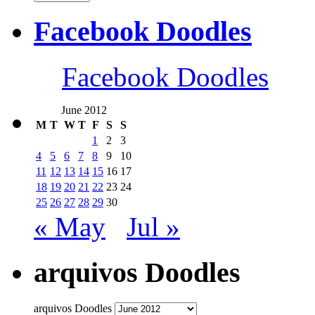
Facebook Doodles
Facebook Doodles
June 2012
M
T
W
T
F
S
S
1
2
3
4
5
6
7
8
9
10
11
12
13
14
15
16
17
18
19
20
21
22
23
24
25
26
27
28
29
30
« May
Jul »
arquivos Doodles
arquivos Doodles