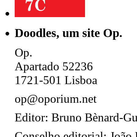
Doodles, um site Op.
Op.
Apartado 52236
1721-501 Lisboa
op@oporium.net
Editor: Bruno Bènard-G
Conselho editorial: João