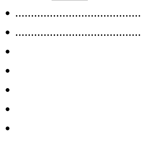
........................................
........................................