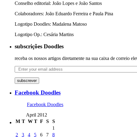
Conselho editorial: João Lopes e João Santos
Colaboradores: João Eduardo Ferreira e Paula Pina
Logotipo Doodles: Madalena Matoso
Logotipo Op.: Cesária Martins
subscrições Doodles
receba os nossos artigos diretamente na sua caixa de correio ele
subscrever
Facebook Doodles
Facebook Doodles
April 2012
M
T
W
T
F
S
S
1
2
3
4
5
6
7
8