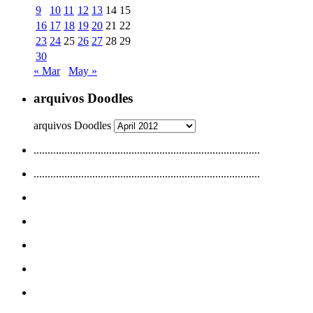
9
10
11
12
13
14
15
16
17
18
19
20
21
22
23
24
25
26
27
28
29
30
« Mar
May »
arquivos Doodles
arquivos Doodles
.................................................................................
.................................................................................