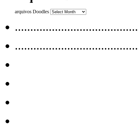
arquivos Doodles
........................................
........................................