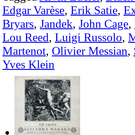
Edgar Varèse
,
Erik Satie
,
Ex
Bryars
,
Jandek
,
John Cage
,
Lou Reed
,
Luigi Russolo
,
M
Martenot
,
Olivier Messian
,
Yves Klein