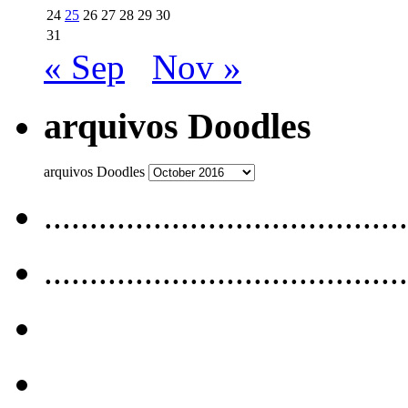
24
25
26
27
28
29
30
31
« Sep
Nov »
arquivos Doodles
arquivos Doodles
........................................
........................................