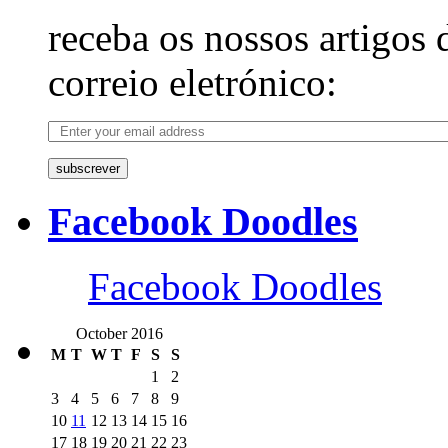
receba os nossos artigos 
correio eletrónico:
subscrever
Facebook Doodles
Facebook Doodles
October 2016
M
T
W
T
F
S
S
1
2
3
4
5
6
7
8
9
10
11
12
13
14
15
16
17
18
19
20
21
22
23