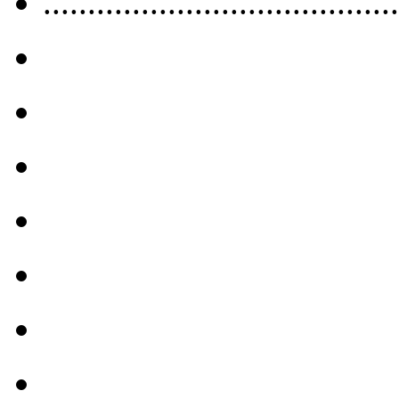
........................................