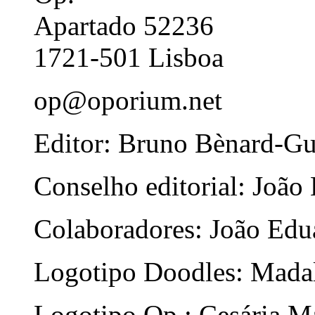
Apartado 52236
1721-501 Lisboa
op@oporium.net
Editor: Bruno Bènard-G
Conselho editorial: João
Colaboradores: João Edua
Logotipo Doodles: Mada
Logotipo Op.: Cesária Ma