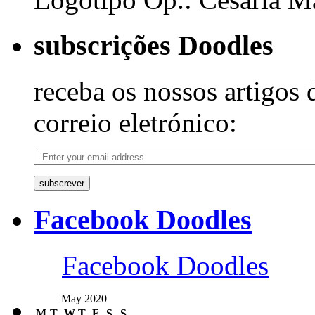
subscrições Doodles
receba os nossos artigos 
correio eletrónico:
subscrever
Facebook Doodles
Facebook Doodles
May 2020
M
T
W
T
F
S
S