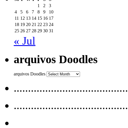
1
2
3
4
5
6
7
8
9
10
11
12
13
14
15
16
17
18
19
20
21
22
23
24
25
26
27
28
29
30
31
« Jul
arquivos Doodles
arquivos Doodles
........................................
........................................