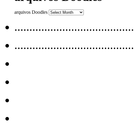
arquivos Doodles
........................................
........................................