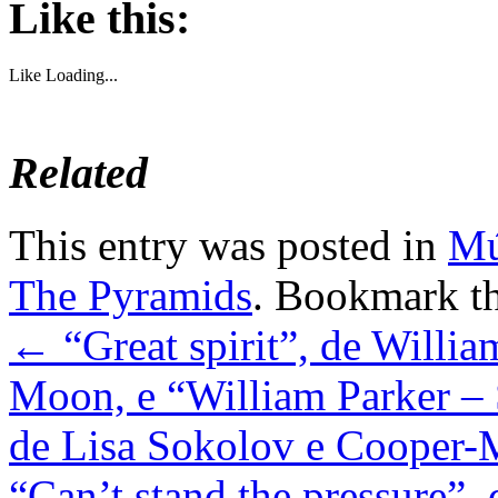
Like this:
Like
Loading...
Related
This entry was posted in
Mú
The Pyramids
. Bookmark t
←
“Great spirit”, de Willi
Moon, e “William Parker – S
de Lisa Sokolov e Cooper-
“Can’t stand the pressure”