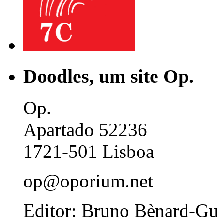
Doodles, um site Op.
Op.
Apartado 52236
1721-501 Lisboa
op@oporium.net
Editor: Bruno Bènard-G