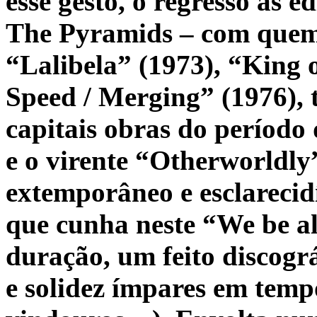
esse gesto, o regresso às e
The Pyramids – com quem 
“Lalibela” (1973), “King o
Speed / Merging” (1976), t
capitais obras do período 
e o virente “Otherworldly
extemporâneo e esclarecid
que cunha neste “We be al
duração, um feito discog
e solidez ímpares em temp