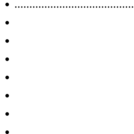
........................................