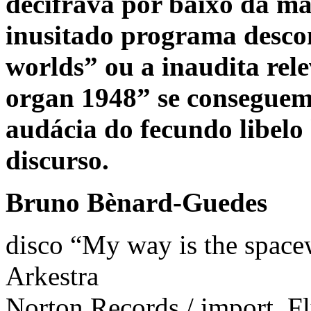
decifrava por baixo da má
inusitado programa descon
worlds” ou a inaudita re
organ 1948” se conseguem
audácia do fecundo libelo
discurso.
Bruno Bènard-Guedes
disco “My way is the space
Arkestra
Norton Records / import. Fl