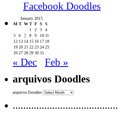
Facebook Doodles
January 2015
M
T
W
T
F
S
S
1
2
3
4
5
6
7
8
9
10
11
12
13
14
15
16
17
18
19
20
21
22
23
24
25
26
27
28
29
30
31
« Dec
Feb »
arquivos Doodles
arquivos Doodles
........................................